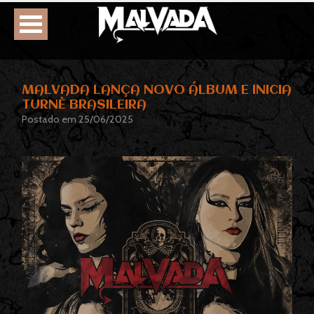
HOME
MALVADA LANÇA NOVO ÁLBUM E INICIA
TURNÊ BRASILEIRA
AGENDA
Postado em 25/06/2025
BIOGRAFIA
DISCOGRAFIA
FOTOS
VÍDEOS
CONTATOS