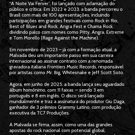
“A Noite Vai Ferver”, foi lançado com aclamação do
público e crítica. Em 2022 e 2023, a banda percorreu o
Brasil com mais de 100 apresentações, incluindo
participações em grandes festivais como Rock in Rio,
Best of Blues and Rock, Angra Fest e Chama Rock,
dividindo palco com nomes como Pitty, Angra, Extreme
e Tom Morello (Rage Against the Machine).
Em novembro de 2023 – já com a formação atual, a
Malvada deu um importante passo em sua carreira
internacional ao assinar contrato com a renomada
gravadora italiana Frontiers Music Records, responsável
por artistas como Mr. Big, Whitesnake e Jeff Scott Soto.
Agora, em junho de 2025, a banda lança seu aguardado
álbum homônimo, com 11 faixas — sendo 3 em
português e 8 em inglês. O disco será lançado
mundialmente e traz a assinatura do produtor Giu Daga,
ganhador de 3 prêmios Grammy Latino, com produção
executiva da TC7 Produções.
A Malvada se firma, assim, como uma das grandes
apostas do rock nacional com potencial global,