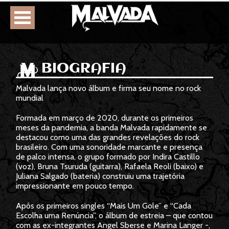
HOME
BIOGRAFIA
AGENDA
Malvada lança novo álbum e firma seu nome no rock
mundial
BIOGRAFIA
Formada em março de 2020, durante os primeiros
meses da pandemia, a banda Malvada rapidamente se
DISCOGRAFIA
destacou como uma das grandes revelações do rock
brasileiro. Com uma sonoridade marcante e presença
de palco intensa, o grupo formado por Indira Castillo
FOTOS
(voz), Bruna Tsuruda (guitarra), Rafaela Reoli (baixo) e
Juliana Salgado (bateria) construiu uma trajetória
impressionante em pouco tempo.
VÍDEOS
Após os primeiros singles “Mais Um Gole” e “Cada
Escolha uma Renúncia”, o álbum de estreia – que contou
CONTATOS
com as ex-integrantes Angel Sberse e Marina Langer -,